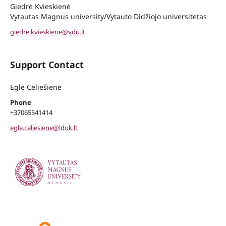
Giedrė Kvieskienė
Vytautas Magnus university/Vytauto Didžiojo universitetas
giedre.kvieskiene@vdu.lt
Support Contact
Eglė Celiešienė
Phone
+37065541414
egle.celiesiene@lduk.lt